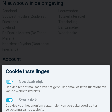
Nieuwbouw in de omgeving
Ameland
Leeuwarden
Súdwest-Fryslân (Zuidwest
Tytsjerksteradiel
Friesland)
Terschelling
Vlieland
Dantumadiel
De Fryske Marren (De Friese
Waadhoeke
Meren)
Noardeast Fryslan (Noordoost
Friesland)
Account
Inloggen
Cookie instellingen
Inschrijven
Wachtwoord vergeten
Noodzakelijk
Overige
Cookies ter optimalisatie van het gebruiksgemak of laten functioneren
van de website (vereist)
Nieuwbouwnieuws
Statistiek
Contact
Cookies voor het anoniem verzamelen van bezoekersgedrag ter
Zakelijk
verbetering van de website.